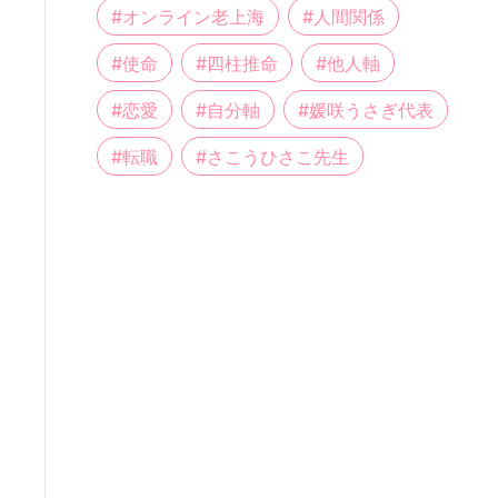
#
オンライン老上海
#
人間関係
#
使命
#
四柱推命
#
他人軸
#
恋愛
#
自分軸
#
媛咲うさぎ代表
#
転職
#
さこうひさこ先生