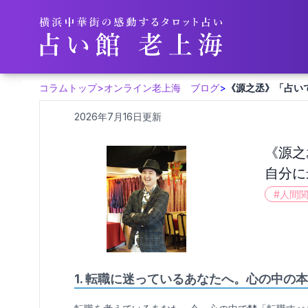
コラムトップ
>
オンライン老上海 ブログ
>
《源之丞》「占い
2026年7月16日更新
《源之
自分に
#
人間
1.
転職に迷っているあなたへ。心の中の本