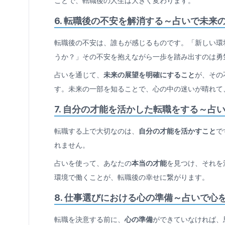
ことで、転職後の人生は大きく変わります。
6.
転職後の不安を解消する～占いで未来
転職後の不安は、誰もが感じるものです。「新しい環
うか？」その不安を抱えながら一歩を踏み出すのは勇
占いを通じて、
未来の展望を明確にすること
が、その
す。未来の一部を知ることで、心の中の迷いが晴れて
7.
自分の才能を活かした転職をする～占
転職する上で大切なのは、
自分の才能を活かすこと
で
れません。
占いを使って、あなたの
本当の才能
を見つけ、それを
環境で働くことが、転職後の幸せに繋がります。
8.
仕事選びにおける心の準備～占いで心
転職を決意する前に、
心の準備
ができていなければ、