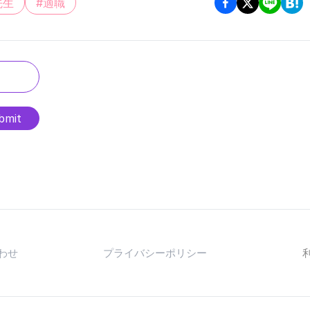
先生
#
適職
bmit
わせ
プライバシーポリシー