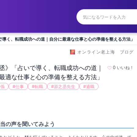
で導く、転職成功への道｜自分に最適な仕事と心の準備を整える方法」
オンライン老上海 ブログ
丞》「占いで導く、転職成功への道｜
0
いいね！
最適な仕事と心の準備を整える方法」
関係
#
仕事
#
転職
#
源之丞先生
#
適職
当の声を聞いてみよう