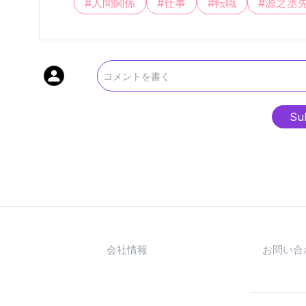
#
人間関係
#
仕事
#
転職
#
源之丞
Su
会社情報
お問い合