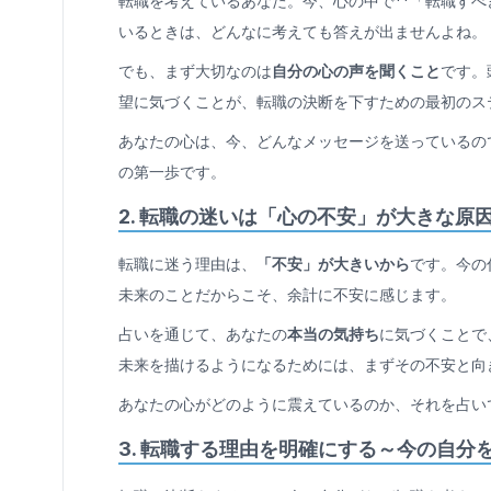
転職を考えているあなた。今、心の中で**「転職すべ
いるときは、どんなに考えても答えが出ませんよね。
でも、まず大切なのは
自分の心の声を聞くこと
です。
望に気づくことが、転職の決断を下すための最初のス
あなたの心は、今、どんなメッセージを送っているの
の第一歩です。
2.
転職の迷いは「心の不安」が大きな原
転職に迷う理由は、
「不安」が大きいから
です。今の
未来のことだからこそ、余計に不安に感じます。
占いを通じて、あなたの
本当の気持ち
に気づくことで
未来を描けるようになるためには、まずその不安と向
あなたの心がどのように震えているのか、それを占い
3.
転職する理由を明確にする～今の自分