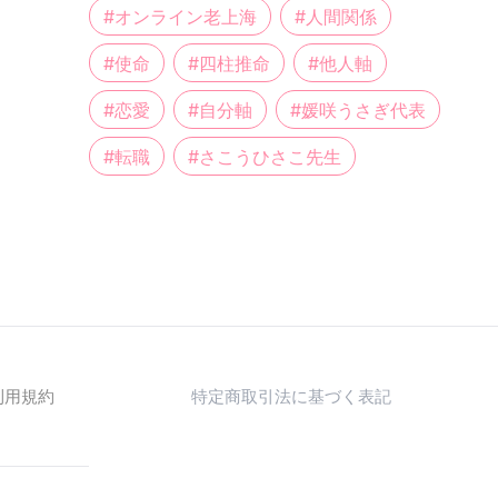
#
オンライン老上海
#
人間関係
#
使命
#
四柱推命
#
他人軸
#
恋愛
#
自分軸
#
媛咲うさぎ代表
#
転職
#
さこうひさこ先生
利用規約
特定商取引法に基づく表記